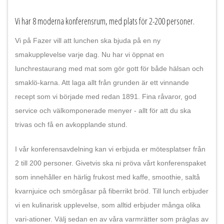
Vi har 8 moderna konferensrum, med plats för 2-200 personer.
Vi på Fazer vill att lunchen ska bjuda på en ny
smakupplevelse varje dag. Nu har vi öppnat en
lunchrestaurang med mat som gör gott för både hälsan och
smaklö-karna. Att laga allt från grunden är ett vinnande
recept som vi började med redan 1891. Fina råvaror, god
service och välkomponerade menyer - allt för att du ska
trivas och få en avkopplande stund.
I vår konferensavdelning kan vi erbjuda er mötesplatser från
2 till 200 personer. Givetvis ska ni pröva vårt konferenspaket
som innehåller en härlig frukost med kaffe, smoothie, saltå
kvarnjuice och smörgåsar på fiberrikt bröd. Till lunch erbjuder
vi en kulinarisk upplevelse, som alltid erbjuder många olika
vari-ationer. Välj sedan en av våra varmrätter som präglas av