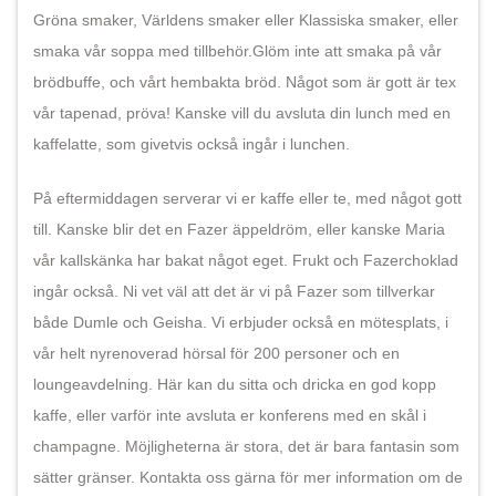
Gröna smaker, Världens smaker eller Klassiska smaker, eller
smaka vår soppa med tillbehör.Glöm inte att smaka på vår
brödbuffe, och vårt hembakta bröd. Något som är gott är tex
vår tapenad, pröva! Kanske vill du avsluta din lunch med en
kaffelatte, som givetvis också ingår i lunchen.
På eftermiddagen serverar vi er kaffe eller te, med något gott
till. Kanske blir det en Fazer äppeldröm, eller kanske Maria
vår kallskänka har bakat något eget. Frukt och Fazerchoklad
ingår också. Ni vet väl att det är vi på Fazer som tillverkar
både Dumle och Geisha. Vi erbjuder också en mötesplats, i
vår helt nyrenoverad hörsal för 200 personer och en
loungeavdelning. Här kan du sitta och dricka en god kopp
kaffe, eller varför inte avsluta er konferens med en skål i
champagne. Möjligheterna är stora, det är bara fantasin som
sätter gränser. Kontakta oss gärna för mer information om de