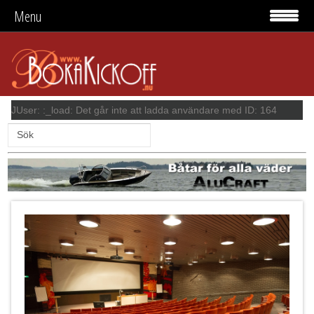
Menu
JUser: :_load: Det går inte att ladda användare med ID: 164